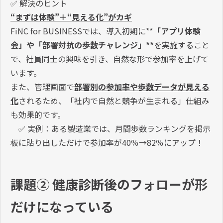
✅ 解決のヒント
“まずは体験”＋“見える化”がカギ
FiNC for BUSINESSでは、導入初期に**
「アプリ体験
会」や「部署対抗の歩数チャレンジ」**
を実施すること
で、社員同士の興味を引き、自然な形で参加率を上げて
います。
また、管理画面で
部署別の参加率や歩数データが見える
化
されるため、「社内で自然と競争が生まれる」仕組み
も効果的です。
✅ 実例：ある製造業では、月間歩数ランキングを掲示
板に貼り出しただけで参加率が40％→82％にアップ！
課題② 健康診断後のフォローが形
だけになっている