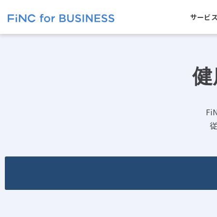
サービ
健
F