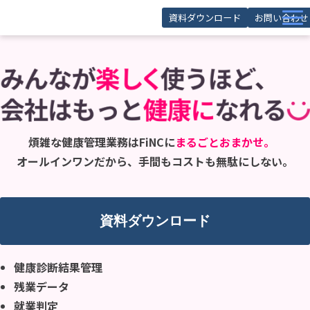
資料ダウンロード
お問い合わせ
サービス
導入事例
お役立ち記事
お役立ち資料
煩雑な健康管理業務はFiNCに
まるごと
おまかせ。
オールインワンだから、手間もコストも無駄にしない。
セミナー
FAQ
資料ダウンロード
健康診断結果管理
残業データ
就業判定