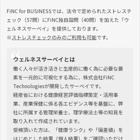
FiNC for BUSINESSでは、法令で定められたストレスチ
ェック（57問）にFiNC独自設問（40問）を加えた「ウ
ェルネスサーベイ」を提供しております。
※
ストレスチェックのみのご利用も可能
です。
ウェルネスサーベイとは
働く人々が活き活きと生産的に働く為に必要な要
素を一元的に可視化する為に、株式会社FiNC
Technologiesが開発したサーベイです。
経産省における健康経営評価指標策定・活用事
業、産業保健に係る各エビデンス等を基盤に、弊
社に所属する管理栄養士、理学療法士等の知見を
取り入れて作成されています。
受検頂いた方は、「健康ランク」や「偏差値」を
はじめとした結果（個人結果）をご確認いただけ