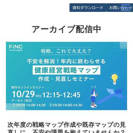
資料ダウンロード
お問い合わせ
サービス
アーカイブ配信中
導入事例
お役立ち記事
お役立ち資料
セミナー
FAQ
次年度の戦略マップ作成や既存マップの見
直しに、不安や課題を抱えていませんか？