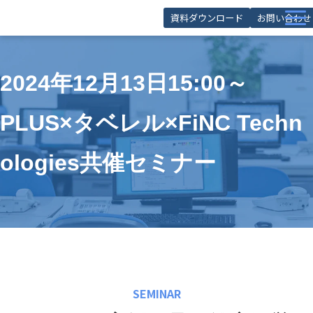
資料ダウンロード
お問い合わせ
サービス
2024年12月13日15:00～
導入事例
お役立ち記事
PLUS×タベレル×FiNC Techn
お役立ち資料
ologies共催セミナー
セミナー
FAQ
SEMINAR