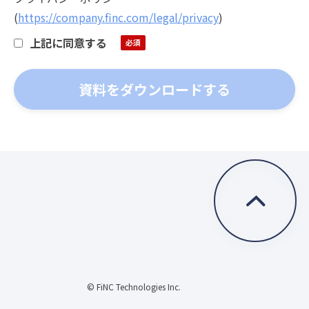
(
https://company.finc.com/legal/privacy
)
上記に同意する
© FiNC Technologies Inc.